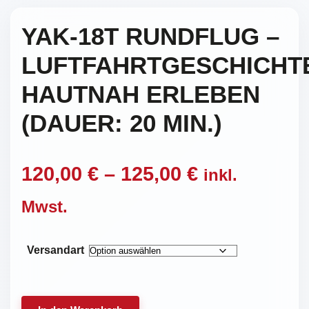
YAK-18T RUNDFLUG –
LUFTFAHRTGESCHICHT
HAUTNAH ERLEBEN
(DAUER: 20 MIN.)
Preisspann
120,00
€
–
125,00
€
inkl.
120,00 €
Mwst.
bis
Versandart
125,00 €
Yak-