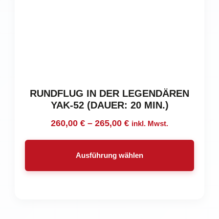
der
Produktseite
gewählt
werden
RUNDFLUG IN DER LEGENDÄREN
YAK-52 (DAUER: 20 MIN.)
Preisspanne:
260,00
€
–
265,00
€
inkl. Mwst.
260,00 €
bis
Ausführung wählen
265,00 €