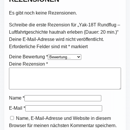
LEBEN ERWACHT
Es gibt noch keine Rezensionen.
Schon am Boden zieht die Yak-18T alle Blicke auf
sich.
Schreibe die erste Rezension für „Yak-18T Rundflug –
Luftfahrtgeschichte hautnah erleben (Dauer: 20 min.)“
Aluminium, Nieten, klassische Linien und ein Cockpit
Deine E-Mail-Adresse wird nicht veröffentlicht.
voller echter Instrumente – hier geht es nicht um
Erforderliche Felder sind mit
*
markiert
moderne Kunststoffoptik oder sterile Technik. Hier
Deine Bewertung
*
spürt man noch, wie Flugzeuge früher gebaut wurden.
Deine Rezension
*
Dann erwacht der kraftvolle Sternmotor.
Ein markanter Motorsound erfüllt den Flugplatz.
Vibrationen, Mechanik und pure Flugtechnik werden
unmittelbar erlebbar.
Name
*
Der Start ist intensiv und authentisch.
E-Mail
*
Name, E-Mail-Adresse und Website in diesem
Und dann hebt sie ab.
Browser für meinen nächsten Kommentar speichern.