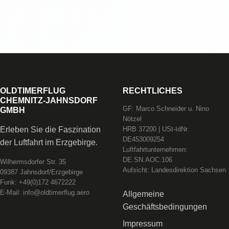
OLDTIMERFLUG
RECHTLICHES
CHEMNITZ-JAHNSDORF
GF: Marco Schneider u. Nino
GMBH
Nötzel
Erleben Sie die Faszination
HRB 37200 | USt-IdNr.
DE453009254
der Luftfahrt im Erzgebirge.
Luftfahrtunternehmen:
DE.SN.AOC.106
Wilhermsdorfer Str. 35
Aufsicht: Landesdirektion Sachsen
09387 Jahnsdorf/Erzgebirge
Funk: +49(0)172 4672222
E-Mail: info@oldtimerflug.aero
Allgemeine
Geschäftsbedingungen
Impressum