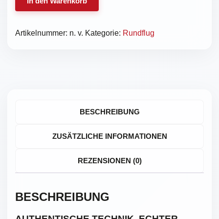
In den Warenkorb
18T
Rundflug
–
Artikelnummer:
n. v.
Kategorie:
Rundflug
Luftfahrtgeschichte
hautnah
erleben
(Dauer:
20
min.)
BESCHREIBUNG
Menge
ZUSÄTZLICHE INFORMATIONEN
REZENSIONEN (0)
BESCHREIBUNG
AUTHENTISCHE TECHNIK. ECHTER