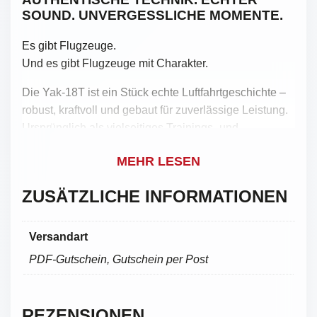
SOUND. UNVERGESSLICHE MOMENTE.
Es gibt Flugzeuge.
Und es gibt Flugzeuge mit Charakter.
Die Yak-18T ist ein Stück echte Luftfahrtgeschichte –
robust, kraftvoll und gebaut für zuverlässige Leistung.
Ursprünglich als vielseitiges Trainings- und
Reiseflugzeug entwickelt, verbindet sie klassische
MEHR LESEN
sowjetische Ingenieurskunst mit einem
unverwechselbaren Flugerlebnis.
ZUSÄTZLICHE INFORMATIONEN
Mit diesem Gutschein verschenkst Du keinen
gewöhnlichen Rundflug.
Versandart
Du verschenkst das Gefühl, in einer echten
PDF-Gutschein, Gutschein per Post
historischen Maschine abzuheben.
WENN DER STERNMOTOR ZUM
REZENSIONEN